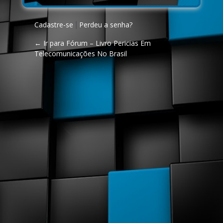
Cadastre-se
Perdeu a senha?
|
← Ir para Fórum – Livro Pericias Em
Telecomunicações No Brasil