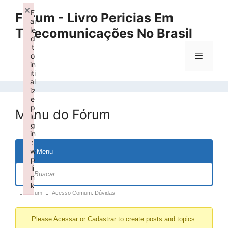
Pular
×
F
Fórum - Livro Pericias Em
para
ai
Telecomunicações No Brasil
le
o
d
conteúdo
t
Menu
o
in
iti
al
iz
e
p
Menu do Fórum
lu
g
in
:
w
Menu
p
Navegação
li
n
no
k
fórum
Caminho
Fórum
Acesso Comum: Dúvidas
Failed to initialize plugin: wplink
de
Please
Acessar
or
Cadastrar
to create posts and topics.
navegação