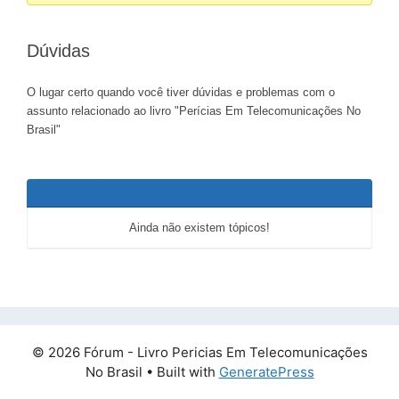
do
fórum
Dúvidas
-
Você
O lugar certo quando você tiver dúvidas e problemas com o
está
assunto relacionado ao livro "Perícias Em Telecomunicações No
aqui:
Brasil"
Ainda não existem tópicos!
© 2026 Fórum - Livro Pericias Em Telecomunicações
No Brasil
• Built with
GeneratePress