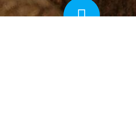
ADQUIRIR
Conheça as versões do livro e saiba como
adquirir.