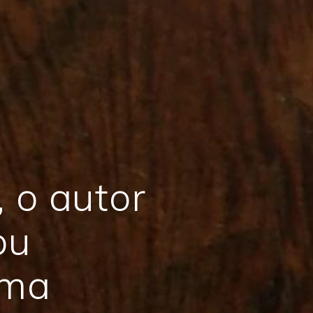
 o autor
ou
uma