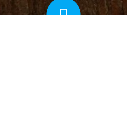
BLOG
Diversos temas que complementam o foco
do livro no Blog do autor