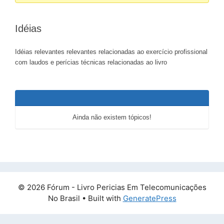
do
fórum
Idéias
-
Você
Idéias relevantes relevantes relacionadas ao exercício profissional
está
com laudos e perícias técnicas relacionadas ao livro
aqui:
Ainda não existem tópicos!
© 2026 Fórum - Livro Pericias Em Telecomunicações
No Brasil
• Built with
GeneratePress