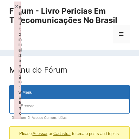
Pular
×
F
Fórum - Livro Pericias Em
para
ai
Telecomunicações No Brasil
le
o
d
conteúdo
t
Menu
o
in
iti
al
iz
e
p
Menu do Fórum
lu
g
in
:
w
Menu
p
Navegação
li
n
no
k
fórum
Caminho
Fórum
Acesso Comum: Idéias
Failed to initialize plugin: wplink
de
Please
Acessar
or
Cadastrar
to create posts and topics.
navegação